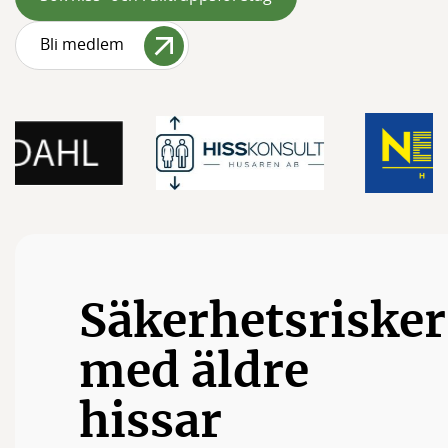
Medlemmar
Bli medlem
Styrelsen
Säkerhetsrisker
med äldre
hissar