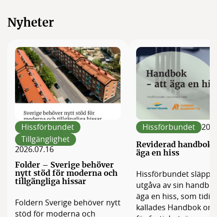
Nyheter
Hissförbundet
Hissförbundet
2026
Tillgänglighet
Reviderad handbok –
2026.07.16
äga en hiss
Folder – Sverige behöver
nytt stöd för moderna och
Hissförbundet släppe
tillgängliga hissar
utgåva av sin handbok
äga en hiss, som tidig
Foldern Sverige behöver nytt
kallades Handbok om 
stöd för moderna och