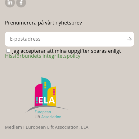
Hissförbundets
Hissförbundets
Linkedin
Facebooksida
Prenumerera på vårt nyhetsbrev
Jag accepterar att mina uppgifter sparas enligt
Hissförbundets integritetspolicy.
Medlem i European Lift Association, ELA