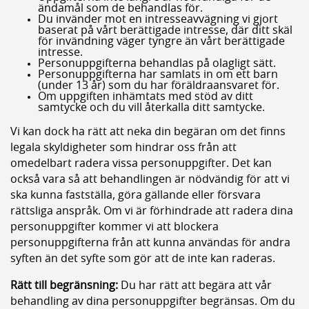
ändamål som de behandlas för.
Du invänder mot en intresseavvägning vi gjort
baserat på vårt berättigade intresse, där ditt skäl
för invändning väger tyngre än vårt berättigade
intresse.
Personuppgifterna behandlas på olagligt sätt.
Personuppgifterna har samlats in om ett barn
(under 13 år) som du har föräldraansvaret för.
Om uppgiften inhämtats med stöd av ditt
samtycke och du vill återkalla ditt samtycke.
Vi kan dock ha rätt att neka din begäran om det finns
legala skyldigheter som hindrar oss från att
omedelbart radera vissa personuppgifter. Det kan
också vara så att behandlingen är nödvändig för att vi
ska kunna fastställa, göra gällande eller försvara
rättsliga anspråk. Om vi är förhindrade att radera dina
personuppgifter kommer vi att blockera
personuppgifterna från att kunna användas för andra
syften än det syfte som gör att de inte kan raderas.
Rätt till begränsning:
Du har rätt att begära att vår
behandling av dina personuppgifter begränsas. Om du