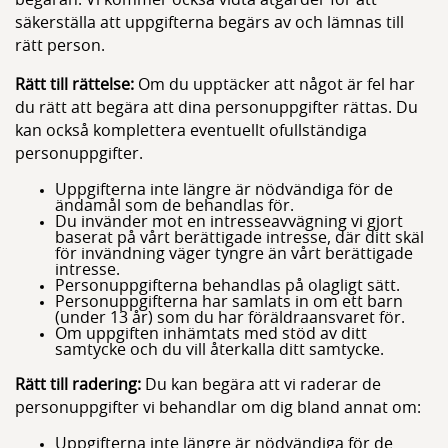
begäran. Vi kommer också vidta åtgärder för att
säkerställa att uppgifterna begärs av och lämnas till
rätt person.
Rätt till rättelse:
Om du upptäcker att något är fel har
du rätt att begära att dina personuppgifter rättas. Du
kan också komplettera eventuellt ofullständiga
personuppgifter.
Uppgifterna inte längre är nödvändiga för de
ändamål som de behandlas för.
Du invänder mot en intresseavvägning vi gjort
baserat på vårt berättigade intresse, där ditt skäl
för invändning väger tyngre än vårt berättigade
intresse.
Personuppgifterna behandlas på olagligt sätt.
Personuppgifterna har samlats in om ett barn
(under 13 år) som du har föräldraansvaret för.
Om uppgiften inhämtats med stöd av ditt
samtycke och du vill återkalla ditt samtycke.
Rätt till radering:
Du kan begära att vi raderar de
personuppgifter vi behandlar om dig bland annat om:
Uppgifterna inte längre är nödvändiga för de