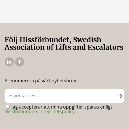
Följ Hissförbundet, Swedish
Association of Lifts and Escalators
Hissförbundets
Hissförbundets
Linkedin
Facebooksida
Prenumerera på vårt nyhetsbrev
Jag accepterar att mina uppgifter sparas enligt
Hissförbundets integritetspolicy.