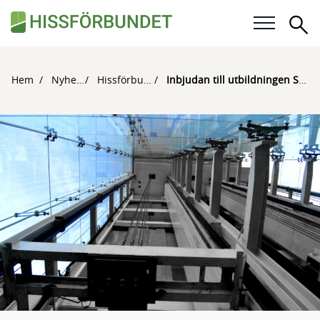
Sö
Våra frågor
Hem
Nyheter
Hissförbundet
Inbjudan till utbildningen Safety First
Karriär
För medlemmar
Kalender
Kunskapsbank
Om Hissförbundet
Medlemskap