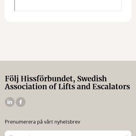
Följ Hissförbundet, Swedish
Association of Lifts and Escalators
Hissförbundets
Hissförbundets
Linkedin
Facebooksida
Prenumerera på vårt nyhetsbrev