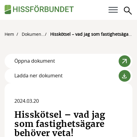
Sö
Våra frågor
Hem
Dokument
Hisskötsel – vad jag som fastighetsägare behöver veta!
Karriär
Öppna dokument
För medlemmar
Ladda ner dokument
Kalender
Kunskapsbank
2024.03.20
Om Hissförbundet
Hisskötsel – vad jag
Medlemskap
som fastighetsägare
behöver veta!