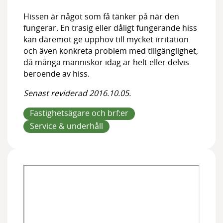
Medlemmar
Hissen är något som få tänker på när den
Styrelsen
fungerar. En trasig eller dåligt fungerande hiss
kan däremot ge upphov till mycket irritation
och även konkreta problem med tillgänglighet,
då många människor idag är helt eller delvis
beroende av hiss.
Senast reviderad 2016.10.05.
Fastighetsägare och brf:er
Service & underhåll