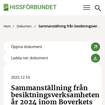
Sö
Våra frågor
Hem
Dokument
Sammanställning från besiktningsverksamheten år 2024 inom Boverkets ansvarsområde
Karriär
Öppna dokument
För medlemmar
Ladda ner dokument
Kalender
Kunskapsbank
2025.12.10
Om Hissförbundet
Sammanställning från
Medlemskap
besiktningsverksamheten
år 2024 inom Boverkets