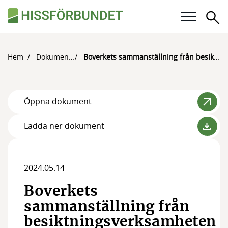
Sö
Våra frågor
Hem
Dokument
Boverkets sammanställning från besiktningsverksamheten år 2020
Karriär
Öppna dokument
För medlemmar
Ladda ner dokument
Kalender
Kunskapsbank
2024.05.14
Om Hissförbundet
Boverkets
Medlemskap
sammanställning från
besiktningsverksamheten