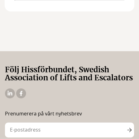
Följ Hissförbundet, Swedish
Association of Lifts and Escalators
Hissförbundets
Hissförbundets
Linkedin
Facebooksida
Prenumerera på vårt nyhetsbrev