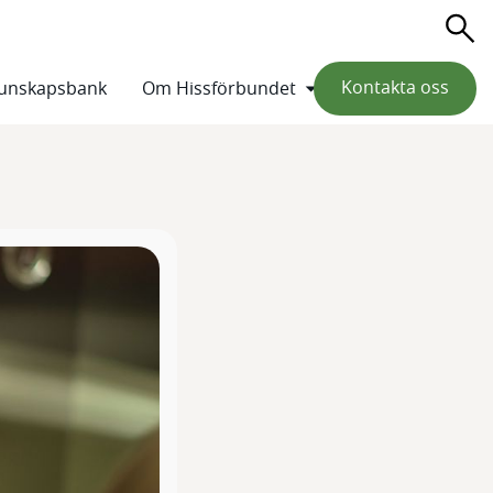
Sö
Kontakta oss
unskapsbank
Om Hissförbundet