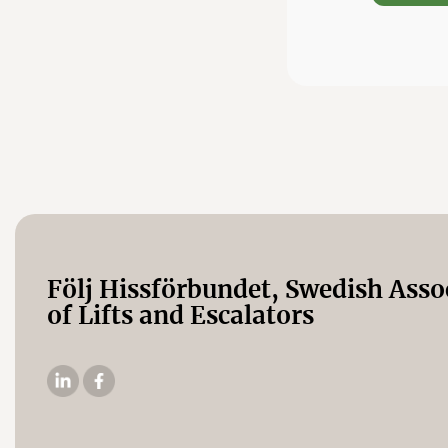
Följ Hissförbundet, Swedish Asso
of Lifts and Escalators
Hissförbundets
Hissförbundets
Linkedin
Facebooksida