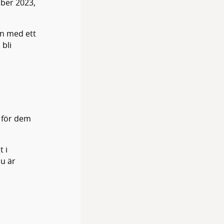
ober 2023,
en med ett
 bli
n för dem
.
t i
du är