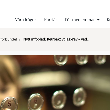
Våra frågor
Karriär
För medlemmar
K
sförbundet
Nytt infoblad: Retroaktivt lagkrav – vad innebär det?