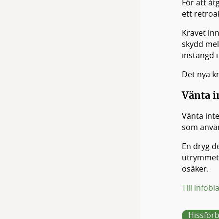
För att åt
ett retroa
Kravet inn
skydd mell
instängd 
Det nya kr
Vänta i
Vänta int
som använ
En dryg de
utrymmet. 
osäker.
Till infobl
Hissför