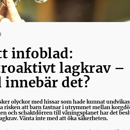
0
t infoblad:
roaktivt lagkrav –
 innebär det?
 sker olyckor med hissar som hade kunnat undvikas.
a risken att barn fastnar i utrymmet mellan korgdör
en och schaktdörren till våningsplanet har det bes
 lagkrav. Vänta inte med att öka säkerheten.