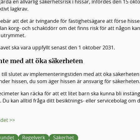
gärda en allvarlig säkerhetsrisk i hissar, infördes den 15 okt
ktivt lagkrav.
ebär att det är tvingande för fastighetsägare att förse hiss
an korg- och schaktdörr om det finns risk för att någon kan
i utrymmet.
avet ska vara uppfyllt senast den 1 oktober 2031.
nte med att öka säkerheten
e till slutet av implementeringstiden med att öka säkerhete
der hissen, du som äger hissen är ansvarig för säkerheten
cimeter kan räcka för att ett litet barn ska kunna bli instäng
Du kan alltid fråga ditt besiktnings- eller servicebolag om 
adet >>
bundet
Regelverk
Säkerhet