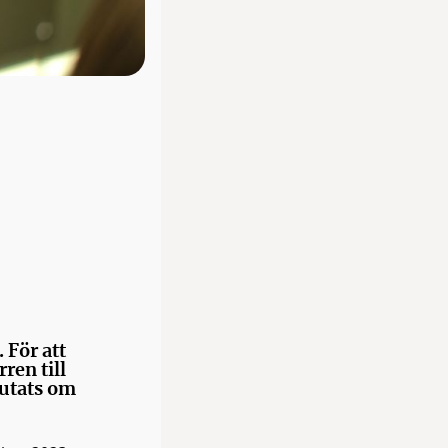
 För att
ren till
lutats om