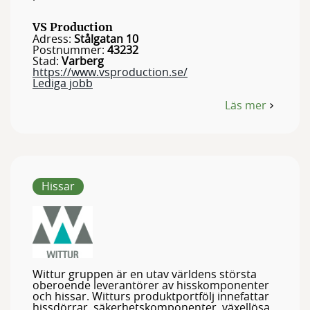
VS Production
Adress:
Stålgatan 10
Postnummer:
43232
Stad:
Varberg
https://www.vsproduction.se/
Lediga jobb
Läs mer
om
VS
Production
Hissar
Wittur gruppen är en utav världens största
oberoende leverantörer av hisskomponenter
och hissar. Witturs produktportfölj innefattar
hissdörrar, säkerhetskomponenter, växellösa