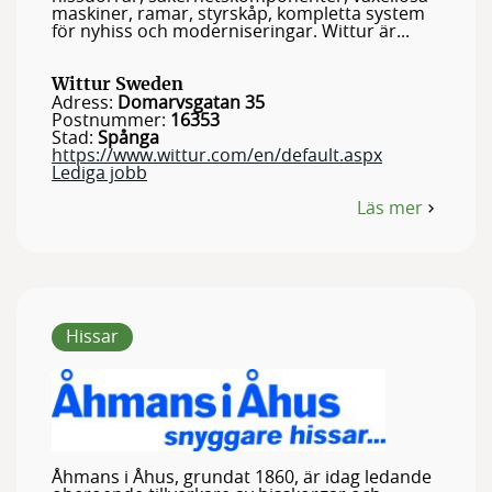
maskiner, ramar, styrskåp, kompletta system
för nyhiss och moderniseringar. Wittur är...
Wittur Sweden
Adress:
Domarvsgatan 35
Postnummer:
16353
Stad:
Spånga
https://www.wittur.com/en/default.aspx
Lediga jobb
Läs mer
om
Wittur
Sweden
Hissar
Åhmans i Åhus, grundat 1860, är idag ledande