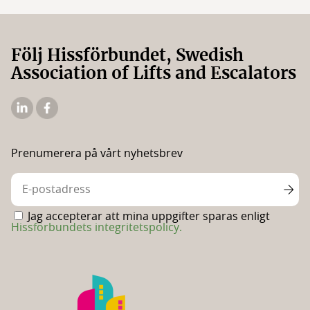
Följ Hissförbundet, Swedish
Association of Lifts and Escalators
Hissförbundets
Hissförbundets
Linkedin
Facebooksida
Prenumerera på vårt nyhetsbrev
Jag accepterar att mina uppgifter sparas enligt
Hissförbundets integritetspolicy.