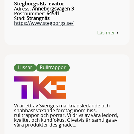
Stegborgs EL-evator
Adress:
Annebergsvägen 3
Postnummer:
64541
Stad:
Strängnäs
https://www.stegborgs.se/
Läs mer
om
Stegborgs
EL-
evator
Hissar
Rulltrappor
Vi är ett av Sveriges marknadsledande och
snabbast växande företag inom hiss,
rulltrappor och portar. Vi drivs av våra ledord,
kvalitet och kundfokus. Givetvis är samtliga av
våra produkter designade...