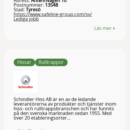
Adress:
Antennvägen 10
Postnummer:
13548
Stad:
Tyresö
https://www.safeline-group.com/sv/
Lediga jobb
Läs mer
om
SafeLine
Sweden
Hissar
Rulltrappor
Schindler Hiss AB är en av de ledande
leverantörerna av produkter och tjänster inom
hiss- och rulltrappsbranschen och har funnits
på den svenska marknaden sedan 1955. Med
över 20 etableringsorter...