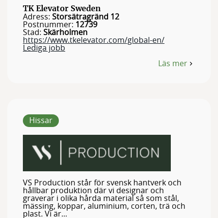
TK Elevator Sweden
Adress:
Storsätragränd 12
Postnummer:
12739
Stad:
Skärholmen
https://www.tkelevator.com/global-en/
Lediga jobb
Läs mer
om
TK
Elevator
Sweden
Hissar
VS Production står för svensk hantverk och
hållbar produktion där vi designar och
graverar i olika hårda material så som stål,
mässing, koppar, aluminium, corten, trä och
plast. Vi är...