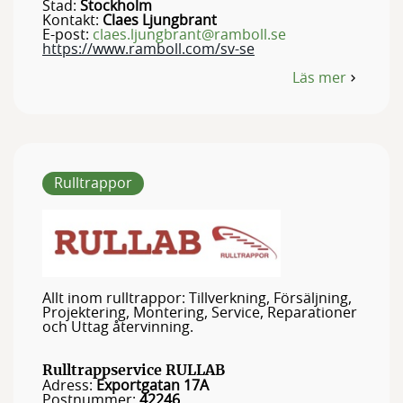
Stad:
Stockholm
Kontakt:
Claes Ljungbrant
E-post:
claes.ljungbrant@ramboll.se
https://www.ramboll.com/sv-se
Läs mer
om
Ramboll
Sverige
AB
Rulltrappor
Allt inom rulltrappor: Tillverkning, Försäljning,
Projektering, Montering, Service, Reparationer
och Uttag återvinning.
Rulltrappservice RULLAB
Adress:
Exportgatan 17A
Postnummer:
42246