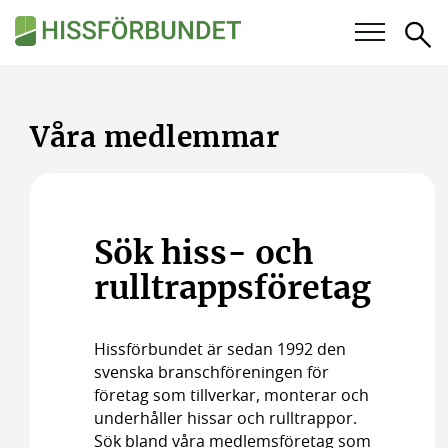
Sö
Våra frågor
Våra medlemmar
Karriär
För medlemmar
Sök hiss- och
Kalender
rulltrappsföretag
Kunskapsbank
Hissförbundet är sedan 1992 den
Om Hissförbundet
svenska branschföreningen för
företag som tillverkar, monterar och
Medlemskap
underhåller hissar och rulltrappor.
Sök bland våra medlemsföretag som