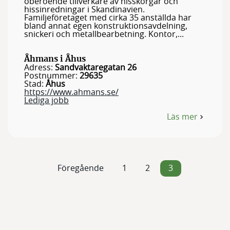
oberoende tillverkare av hisskorgar och
hissinredningar i Skandinavien.
Familjeföretaget med cirka 35 anställda har
bland annat egen konstruktionsavdelning,
snickeri och metallbearbetning. Kontor,...
Åhmans i Åhus
Adress:
Sandvaktaregatan 26
Postnummer:
29635
Stad:
Åhus
https://www.ahmans.se/
Lediga jobb
Läs mer
om
Åhmans
i
Åhus
Föregående
1
2
3
Inläggsnavigering