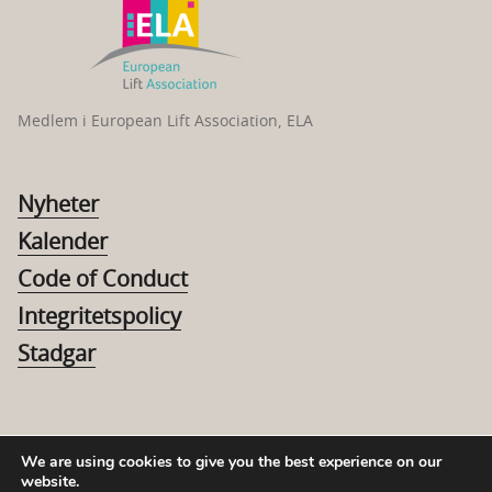
Medlem i European Lift Association, ELA
Nyheter
Kalender
Code of Conduct
Integritetspolicy
Stadgar
We are using cookies to give you the best experience on our
website.
© 2026 Hissförbundet