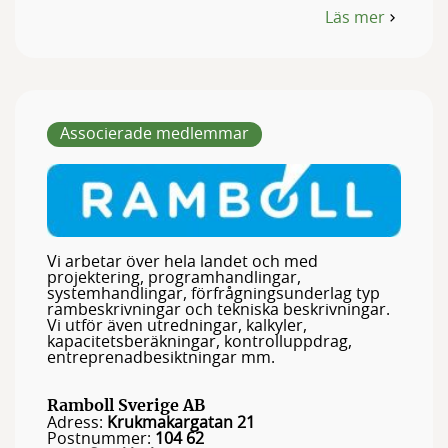
Läs mer
om
P
Dahl
Elektronik
och
Data
Associerade medlemmar
Vi arbetar över hela landet och med
projektering, programhandlingar,
systemhandlingar, förfrågningsunderlag typ
rambeskrivningar och tekniska beskrivningar.
Vi utför även utredningar, kalkyler,
kapacitetsberäkningar, kontrolluppdrag,
entreprenadbesiktningar mm.
Ramboll Sverige AB
Adress:
Krukmakargatan 21
Postnummer:
104 62