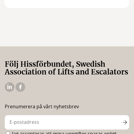
Följ Hissförbundet, Swedish
Association of Lifts and Escalators
Hissförbundets
Hissförbundets
Linkedin
Facebooksida
Prenumerera på vårt nyhetsbrev