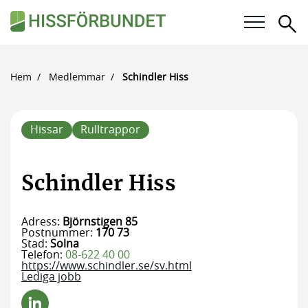
Sö
Våra frågor
Hem
Medlemmar
Schindler Hiss
Karriär
Hissar
Rulltrappor
För medlemmar
Kalender
Schindler Hiss
Kunskapsbank
Adress:
Björnstigen 85
Postnummer:
170 73
Om Hissförbundet
Stad:
Solna
Telefon:
08-622 40 00
https://www.schindler.se/sv.html
Medlemskap
Lediga jobb