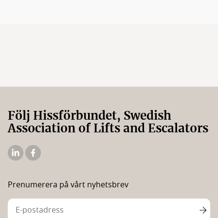
Följ Hissförbundet, Swedish
Association of Lifts and Escalators
Hissförbundets
Hissförbundets
Linkedin
Facebooksida
Prenumerera på vårt nyhetsbrev