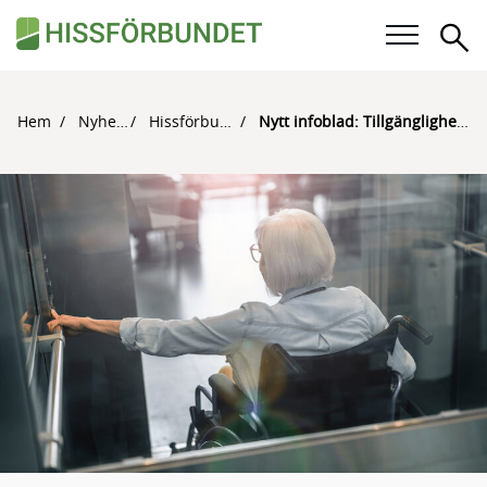
Sö
Våra frågor
Hem
Nyheter
Hissförbundet
Nytt infoblad: Tillgänglighet för alla
Karriär
För medlemmar
Kalender
Kunskapsbank
Om Hissförbundet
Medlemskap