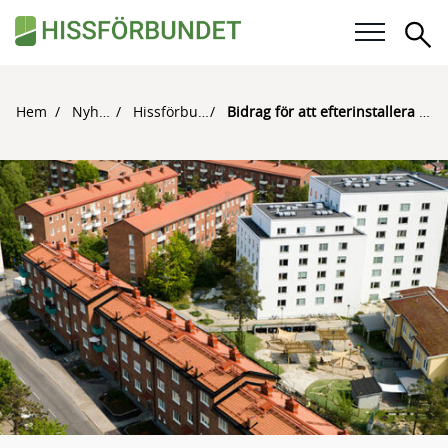
Sö
Våra frågor
Hem
Nyheter
Hissförbundet
Bidrag för att efterinstallera eller tillgänglighetsanpassa hissar försvinner till årsskiftet 2025
Karriär
För medlemmar
Kalender
Kunskapsbank
Om Hissförbundet
Medlemskap