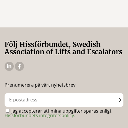
Följ Hissförbundet, Swedish
Association of Lifts and Escalators
Hissförbundets
Hissförbundets
Linkedin
Facebooksida
Prenumerera på vårt nyhetsbrev
Jag accepterar att mina uppgifter sparas enligt
Hissförbundets integritetspolicy.