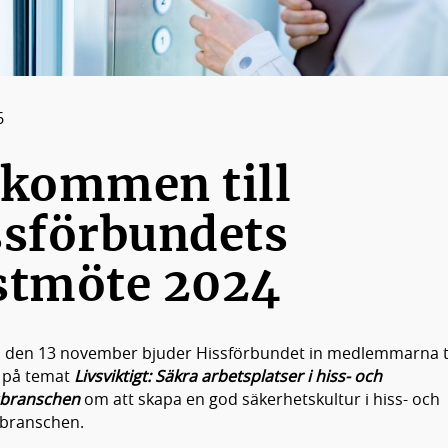
6
lkommen till
ssförbundets
stmöte 2024
den 13 november bjuder Hissförbundet in medlemmarna ti
 på temat
Livsviktigt: Säkra arbetsplatser i hiss- och
sbranschen
om att skapa en god säkerhetskultur i hiss- och
sbranschen.