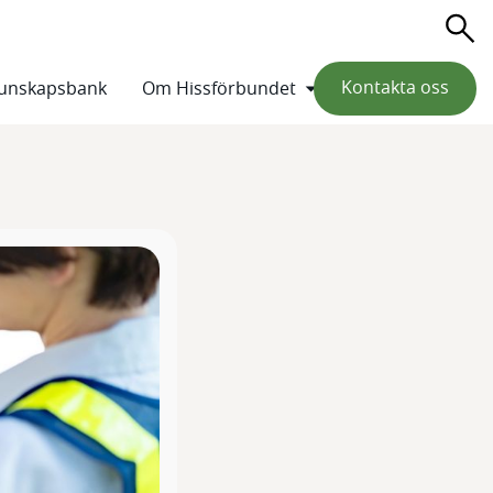
Sö
Kontakta oss
unskapsbank
Om Hissförbundet