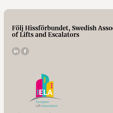
Följ Hissförbundet, Swedish Asso
of Lifts and Escalators
Hissförbundets
Hissförbundets
Linkedin
Facebooksida