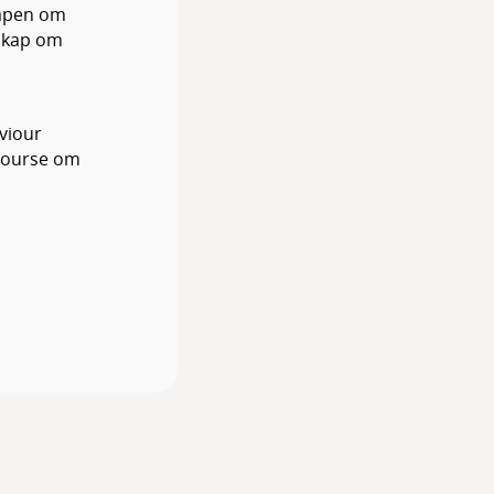
kapen om
nskap om
viour
 course om