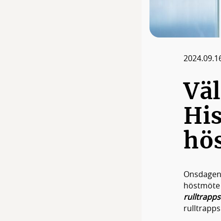
2024.09.1
Vä
Hi
hö
Onsdagen 
höstmöte
rulltrapp
rulltrapp