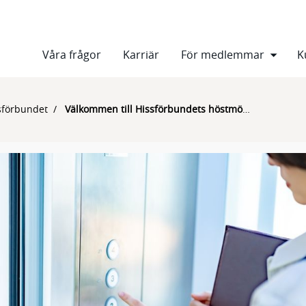
Våra frågor
Karriär
För medlemmar
K
sförbundet
Välkommen till Hissförbundets höstmöte 2024