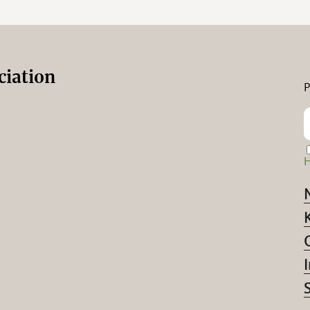
ciation
P
H
I