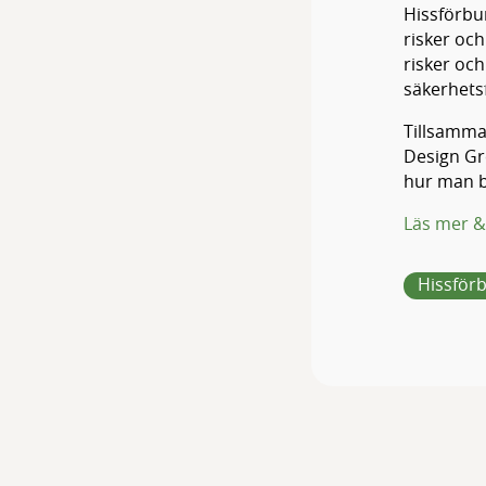
Hissförbu
risker oc
risker och
säkerhets
Tillsamma
Design Gr
hur man b
Läs mer &
Hissför