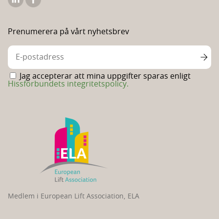
Hissförbundets
Hissförbundets
Linkedin
Facebooksida
Prenumerera på vårt nyhetsbrev
Jag accepterar att mina uppgifter sparas enligt
Hissförbundets integritetspolicy.
Medlem i European Lift Association, ELA