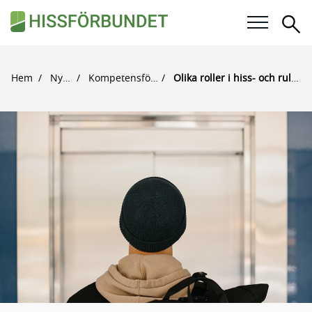
Sö
Våra frågor
Hem
Nyheter
Kompetensförsörjning
Olika roller i hiss- och rulltrappsbranschen
Karriär
För medlemmar
Kalender
Kunskapsbank
Om Hissförbundet
Medlemskap