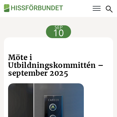
Sö
Våra frågor
SEP
10
Karriär
För medlemmar
Möte i
Utbildningskommittén –
Kalender
september 2025
Kunskapsbank
Om Hissförbundet
Medlemskap