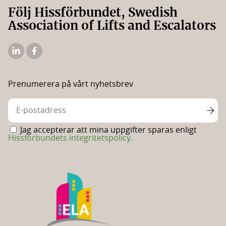
Följ Hissförbundet, Swedish
Association of Lifts and Escalators
Hissförbundets
Hissförbundets
Linkedin
Facebooksida
Prenumerera på vårt nyhetsbrev
Jag accepterar att mina uppgifter sparas enligt
Hissförbundets integritetspolicy.