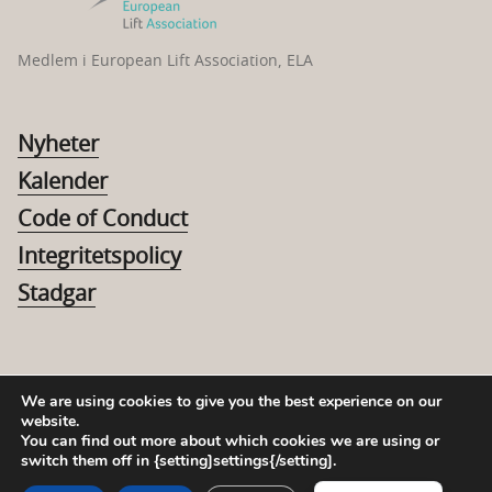
Medlem i European Lift Association, ELA
Nyheter
Kalender
Code of Conduct
Integritetspolicy
Stadgar
We are using cookies to give you the best experience on our
website.
© 2026 Hissförbundet
You can find out more about which cookies we are using or
Org nr: 802537-2031
Ring oss:
010-330 7598
switch them off in {setting]settings{/setting].
Adress: Stockholm
English