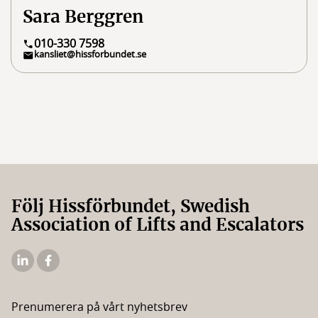
Sara Berggren
010-330 7598
kansliet@hissforbundet.se
Följ Hissförbundet, Swedish
Association of Lifts and Escalators
Hissförbundets
Hissförbundets
Linkedin
Facebooksida
Prenumerera på vårt nyhetsbrev