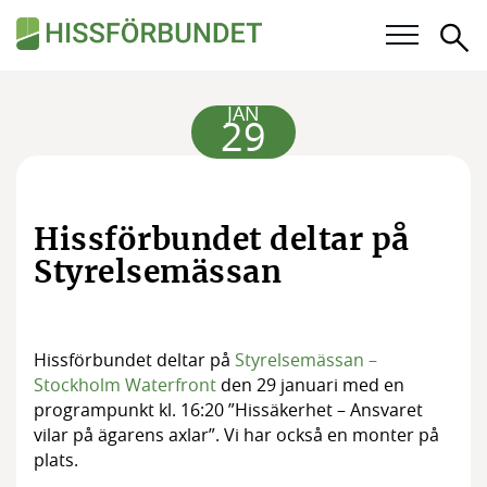
Sö
Våra frågor
JAN
29
Karriär
För medlemmar
Hissförbundet deltar på
Styrelsemässan
Kalender
Kunskapsbank
Hissförbundet deltar på
Styrelsemässan –
Om Hissförbundet
Stockholm Waterfront
den 29 januari med en
programpunkt kl. 16:20 ”Hissäkerhet – Ansvaret
Medlemskap
vilar på ägarens axlar”. Vi har också en monter på
plats.